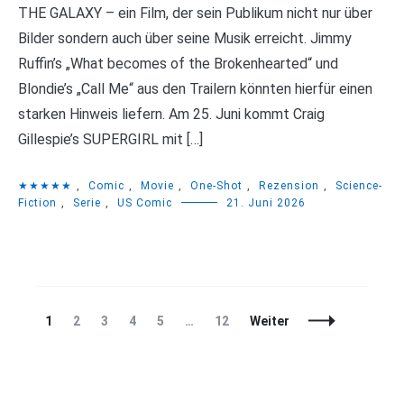
THE GALAXY – ein Film, der sein Publikum nicht nur über
Bilder sondern auch über seine Musik erreicht. Jimmy
Ruffin’s „What becomes of the Brokenhearted“ und
Blondie’s „Call Me“ aus den Trailern könnten hierfür einen
starken Hinweis liefern. Am 25. Juni kommt Craig
Gillespie’s SUPERGIRL mit […]
★★★★★
,
Comic
,
Movie
,
One-Shot
,
Rezension
,
Science-
Fiction
,
Serie
,
US Comic
21. Juni 2026
Beitragsnavigation
Seite
Seite
Seite
Seite
Seite
Seite
1
2
3
4
5
…
12
Weiter