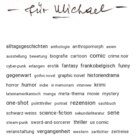
alltagsgeschichten
anthropomorph
asien
anthologie
comic
cartoon
crime noir
biografie
ausstellung
bewertung
frankobelgisch
funny
fantasy
erotik
cyber-punk
erlangen
gegenwart
historiendrama
graphic novel
gothic novel
humor
krimi
horror
indie
in memoriam
interview
meta-thema
mystery
movie
lateinamerikanisch
manga
rezension
one-shot
politthriller
portrait
sachbuch
serie
science-fiction
schwarz-weiss
sekundärliteratur
thriller
us comic
sword-and-sorcerer
steam-punk
vergangenheit
veranstaltung
western
zeitreise
zartbitter