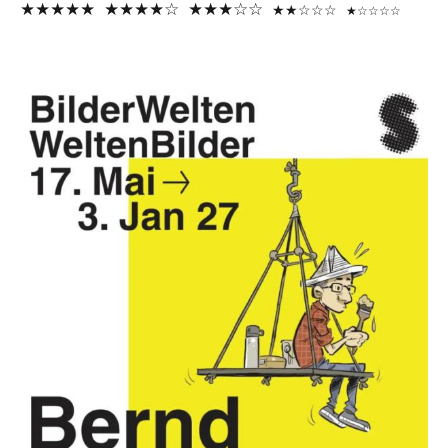
★★★★★
★★★★☆
★★★☆☆
★★☆☆☆
★☆☆☆☆