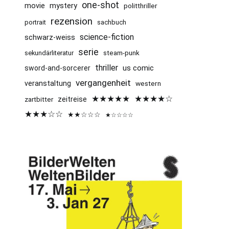
one-shot
mystery
movie
politthriller
rezension
portrait
sachbuch
science-fiction
schwarz-weiss
serie
sekundärliteratur
steam-punk
thriller
us comic
sword-and-sorcerer
vergangenheit
veranstaltung
western
★★★★★
★★★★☆
zeitreise
zartbitter
★★★☆☆
★★☆☆☆
★☆☆☆☆