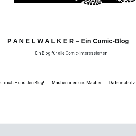
P A N E L W A L K E R – Ein Comic-Blog
Ein Blog für alle Comic-Interessierten
r mich – und den Blog!
Macherinnen und Macher
Datenschutz