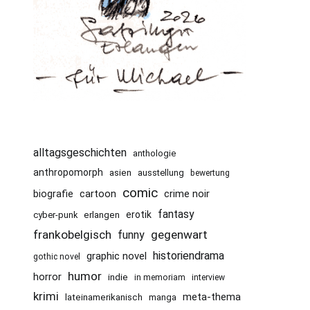
alltagsgeschichten
anthologie
anthropomorph
asien
ausstellung
bewertung
comic
cartoon
crime noir
biografie
fantasy
erotik
cyber-punk
erlangen
frankobelgisch
gegenwart
funny
historiendrama
graphic novel
gothic novel
humor
horror
indie
in memoriam
interview
krimi
meta-thema
lateinamerikanisch
manga