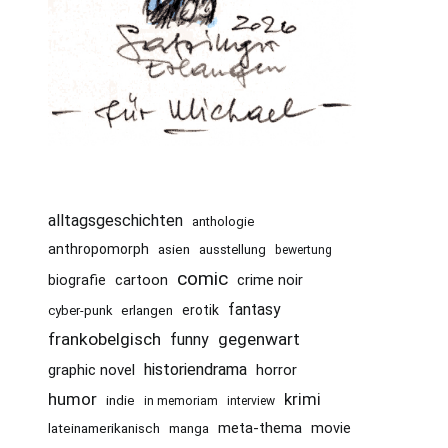
alltagsgeschichten
anthologie
anthropomorph
asien
ausstellung
bewertung
comic
cartoon
crime noir
biografie
fantasy
erotik
cyber-punk
erlangen
frankobelgisch
gegenwart
funny
historiendrama
graphic novel
horror
humor
krimi
indie
in memoriam
interview
meta-thema
movie
lateinamerikanisch
manga