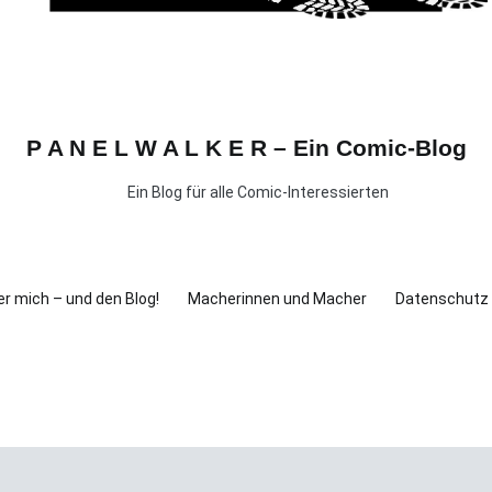
P A N E L W A L K E R – Ein Comic-Blog
Ein Blog für alle Comic-Interessierten
r mich – und den Blog!
Macherinnen und Macher
Datenschutz