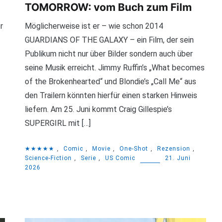
TOMORROW: vom Buch zum Film
r
Möglicherweise ist er – wie schon 2014
GUARDIANS OF THE GALAXY – ein Film, der sein
Publikum nicht nur über Bilder sondern auch über
seine Musik erreicht. Jimmy Ruffin’s „What becomes
of the Brokenhearted“ und Blondie’s „Call Me“ aus
den Trailern könnten hierfür einen starken Hinweis
liefern. Am 25. Juni kommt Craig Gillespie’s
SUPERGIRL mit […]
,
★★★★★
,
Comic
,
Movie
,
One-Shot
,
Rezension
,
.
Science-Fiction
,
Serie
,
US Comic
21. Juni
2026