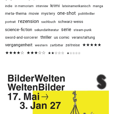
krimi
indie
lateinamerikanisch
manga
in memoriam
interview
one-shot
meta-thema
movie
mystery
politthriller
rezension
schwarz-weiss
portrait
sachbuch
serie
science-fiction
sekundärliteratur
steam-punk
thriller
us comic
sword-and-sorcerer
veranstaltung
vergangenheit
★★★★★
western
zeitreise
zartbitter
★★★★☆
★★★☆☆
★★☆☆☆
★☆☆☆☆