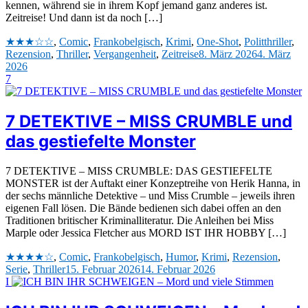
kennen, während sie in ihrem Kopf jemand ganz anderes ist.
Zeitreise! Und dann ist da noch […]
★★★☆☆
,
Comic
,
Frankobelgisch
,
Krimi
,
One-Shot
,
Politthriller
,
Rezension
,
Thriller
,
Vergangenheit
,
Zeitreise
8. März 2026
4. März
2026
7
7 DETEKTIVE – MISS CRUMBLE und
das gestiefelte Monster
7 DETEKTIVE – MISS CRUMBLE: DAS GESTIEFELTE
MONSTER ist der Auftakt einer Konzeptreihe von Herik Hanna, in
der sechs männliche Detektive – und Miss Crumble – jeweils ihren
eigenen Fall lösen. Die Bände bedienen sich dabei offen an den
Traditionen britischer Kriminalliteratur. Die Anleihen bei Miss
Marple oder Jessica Fletcher aus MORD IST IHR HOBBY […]
★★★★☆
,
Comic
,
Frankobelgisch
,
Humor
,
Krimi
,
Rezension
,
Serie
,
Thriller
15. Februar 2026
14. Februar 2026
I