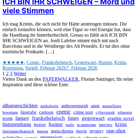
ICH BIN IHR SCHWEIGEN – Mord und
viele Stimmen
Ich mag Krimis, die sich nicht für Härte anstrengen müssen. Die
einfach loslaufen können, weil eine Figur so viel Energie hat, dass
die Handlung ihr hinterherhechelt. Genau so fühlt sich ICH BIN
IHR SCHWEIGEN an. Jordi Lafebre nimmt mich mit nach
Barcelona und in die Weinberge des Alt Penedès. Er tut dies ohne
touristische Postkarte. […]
★★★★★
,
Comic
,
Frankobelgisch
,
Gegenwart
,
Humor
,
Krimi
,
Rezension
,
Serie
8. Februar 2026
7. Februar 2026
Beitragsnavigation
Seite
Seite
Seite
1
2
3
Weiter
Vielen Dank an den
PAPERWALKER
, Florian Satzinger, für seine
Inspiration und diese schöne Ente:
alltagsgeschichten
anthropomorph
asien
anthologie
ausstellung
comic
biografie
cartoon
crime noir
erlangen
bewertung
cyber-punk
frankobelgisch
gegenwart
fantasy
funny
graphic novel
erotik
historiendrama
humor
krimi
horror
indie
in memoriam
interview
one-shot
meta-thema
movie
mystery
lateinamerikanisch
manga
rezension
schwarz-weiss
politthriller
portrait
sachbuch