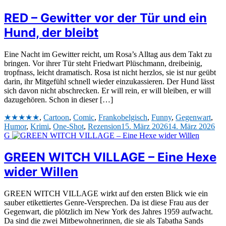
RED – Gewitter vor der Tür und ein
Hund, der bleibt
Eine Nacht im Gewitter reicht, um Rosa’s Alltag aus dem Takt zu
bringen. Vor ihrer Tür steht Friedwart Plüschmann, dreibeinig,
tropfnass, leicht dramatisch. Rosa ist nicht herzlos, sie ist nur geübt
darin, ihr Mitgefühl schnell wieder einzukassieren. Der Hund lässt
sich davon nicht abschrecken. Er will rein, er will bleiben, er will
dazugehören. Schon in dieser […]
★★★★★
,
Cartoon
,
Comic
,
Frankobelgisch
,
Funny
,
Gegenwart
,
Humor
,
Krimi
,
One-Shot
,
Rezension
15. März 2026
14. März 2026
G
GREEN WITCH VILLAGE – Eine Hexe
wider Willen
GREEN WITCH VILLAGE wirkt auf den ersten Blick wie ein
sauber etikettiertes Genre-Versprechen. Da ist diese Frau aus der
Gegenwart, die plötzlich im New York des Jahres 1959 aufwacht.
Da sind die zwei Mitbewohnerinnen, die sie als Tabatha Sands