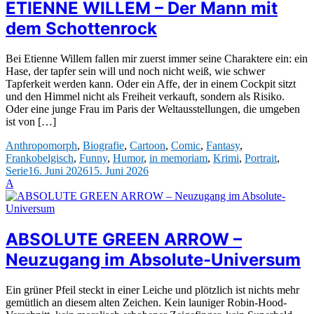
ETIENNE WILLEM – Der Mann mit
dem Schottenrock
Bei Etienne Willem fallen mir zuerst immer seine Charaktere ein: ein
Hase, der tapfer sein will und noch nicht weiß, wie schwer
Tapferkeit werden kann. Oder ein Affe, der in einem Cockpit sitzt
und den Himmel nicht als Freiheit verkauft, sondern als Risiko.
Oder eine junge Frau im Paris der Weltausstellungen, die umgeben
ist von […]
Anthropomorph
,
Biografie
,
Cartoon
,
Comic
,
Fantasy
,
Frankobelgisch
,
Funny
,
Humor
,
in memoriam
,
Krimi
,
Portrait
,
Serie
16. Juni 2026
15. Juni 2026
A
ABSOLUTE GREEN ARROW –
Neuzugang im Absolute-Universum
Ein grüner Pfeil steckt in einer Leiche und plötzlich ist nichts mehr
gemütlich an diesem alten Zeichen. Kein launiger Robin-Hood-