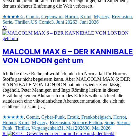
Verschnitt, kein moralisch erhobener Zeigefinger, kein Superheld,
der aus sicherer Entfernung die Welt verbessert.
★★★★☆
,
Comic
,
Gegenwart
,
Horror
,
Krimi
,
Mystery
,
Rezension
,
Serie
,
Thriller
,
US Comic
3. Juni 2026
3. Juni 2026
M
MALCOLM MAX 6 – DER KANNIBALE
VON LONDON geht um
Ich liebe diese Reihe, obwohl ich mich im Normalfall für Horror-
Stoffe gar nicht begeistern kann. Aber MALCOLM MAX 6: DER
KANNIBALE VON LONDON hat mich wieder zuverlässig
abgeholt. Peter Mennigen und Ingo Römling liefern in dieser
Erzählung keinen Blutrausch um des Effekts willen. Ich erhalte
stattdessen eine viktorianischen Abenteuernarration, die sich mit
sichtbarer Lust an […]
★★★★★
,
Comic
,
Cyber-Punk
,
Erotik
,
Frankobelgisch
,
Horror
,
Humor
,
Krimi
,
Mystery
,
Rezension
,
Science-Fiction
,
Serie
,
Steam-
Punk
,
Thriller
,
Vergangenheit
31. Mai 2026
30. Mai 2026
R