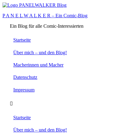
Zum
Inhalt
P A N E L W A L K E R – Ein Comic-Blog
springen
Ein Blog für alle Comic-Interessierten
Startseite
Über mich – und den Blog!
Macherinnen und Macher
Datenschutz
Impressum
Startseite
Über mich – und den Blog!