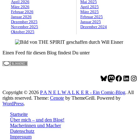
April 2026
Mai 2025
März 2026
April 2025
Februar 2026
März 2025
Januar 2026
Februar 2025
Dezember 2025
Januar 2025
November 2025
Dezember 2024
Oktober 2025
Einen Feed für diesen Blog findest Du unter
https://panelwalker.de/feed
Bluesky
Mastodon
Facebo
Linke
Ins
Copyright © 2026
P A N E L W A L K E R - Ein Comic-Blog
. All
rights reserved. Theme:
Cenote
by ThemeGrill. Powered by
WordPress
.
Startseite
Über mich – und den Blog!
Macherinnen und Macher
Datenschutz
Impressum