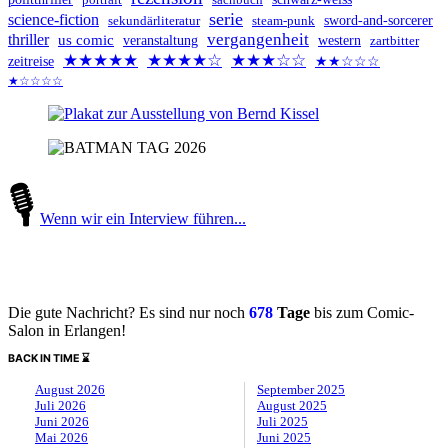
serie
science-fiction
steam-punk
sword-and-sorcerer
sekundärliteratur
vergangenheit
thriller
us comic
veranstaltung
western
zartbitter
★★★★★
★★★★☆
★★★☆☆
zeitreise
★★☆☆☆
★☆☆☆☆
🎙
Wenn wir ein Interview führen...
Die gute Nachricht? Es sind nur noch
678
Tage
bis zum Comic-
Salon in Erlangen!
BACK IN TIME ⌛
August 2026
September 2025
Juli 2026
August 2025
Juni 2026
Juli 2025
Mai 2026
Juni 2025