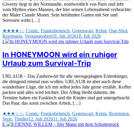
Giverny liegt in der Normandie, nordwestlich von Paris und lebt
vom Mythos eines Mannes, der hier seinen Lebensabend verbrachte:
der Maler Claude Monet. Sein berühmter Garten mit See und
Seerosen wirkt […]
★★★★☆
,
Comic
,
Frankobelgisch
,
Gegenwart
,
Krimi
,
One-Shot
,
Rezension
,
Vergangenheit
19. Juli 2026
18. Juli 2026
I
In HONEYMOON wird ein ruhiger
Urlaub zum Survival-Trip
URLAUB – Das Zauberwort für alle stressgeplagten Erdenbürger,
die dringend einmal raus wollen. URLAUB ist aber auch diese
wunderbare Lüge, die ich mir selbst jedes Jahr gerne erzähle. Koffer
packen und alles wird leichter. Der Alltag bleibt daheim, die
Termine haben ein Funkloch und die Kinder sind gut untergebracht.
Das Paar, das sonst zwischen Arbeit, […]
★★★☆☆
,
Comic
,
Frankobelgisch
,
Gegenwart
,
Krimi
,
Rezension
,
Serie
,
Thriller
12. Juli 2026
11. Juli 2026
E