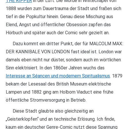
THE RIPPER
in der Luft. Die Morde in Whitechapel von
1888 wurden zum Dauertrauma der Stadt und fraßen sich
tief in die Popkultur hinein. Genau diese Mischung aus
Elend, Angst und öffentlicher Obsession zapfen das
Hörbuch und später auch der Comic sehr gezielt an.
Dazu kommt ein dritter Punkt, der für MALCOLM MAX:
DER KANNIBALE VON LONDON fast ideal ist. London war
damals eben nicht nur düster, sondern auch im wörtlichen
Sinn elektrisiert. In den 1860er Jahren wuchs das
Interesse an Séancen und modernem Spiritualismus
. 1879
bekam der Lesesaal des British Museum elektrische
Lampen und 1882 ging am Holborn Viaduct eine frühe
öffentliche Stromversorgung in Betrieb.
Diese Stadt glaubte also gleichzeitig an
„Geisterklopfen“ und an technische Erlösung. Ich finde,
kaum ein deutscher Genre-Comic nutzt diese Spannung