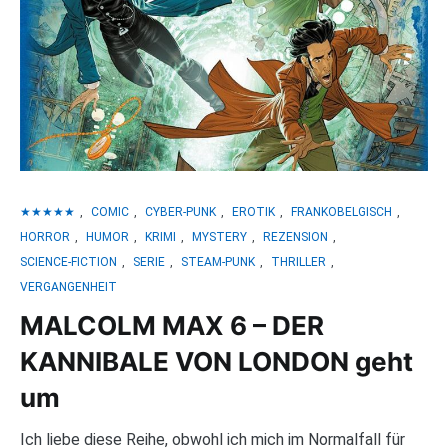
★★★★★
,
COMIC
,
CYBER-PUNK
,
EROTIK
,
FRANKOBELGISCH
,
HORROR
,
HUMOR
,
KRIMI
,
MYSTERY
,
REZENSION
,
SCIENCE-FICTION
,
SERIE
,
STEAM-PUNK
,
THRILLER
,
VERGANGENHEIT
MALCOLM MAX 6 – DER
KANNIBALE VON LONDON geht
um
Ich liebe diese Reihe, obwohl ich mich im Normalfall für