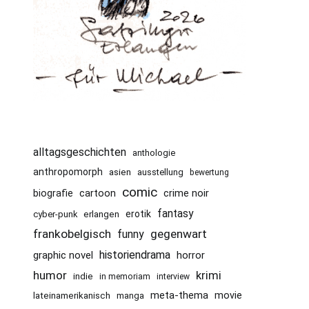
alltagsgeschichten
anthologie
anthropomorph
asien
ausstellung
bewertung
comic
cartoon
crime noir
biografie
fantasy
erotik
cyber-punk
erlangen
frankobelgisch
gegenwart
funny
historiendrama
graphic novel
horror
humor
krimi
indie
in memoriam
interview
meta-thema
movie
lateinamerikanisch
manga