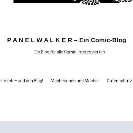
P A N E L W A L K E R – Ein Comic-Blog
Ein Blog für alle Comic-Interessierten
r mich – und den Blog!
Macherinnen und Macher
Datenschutz