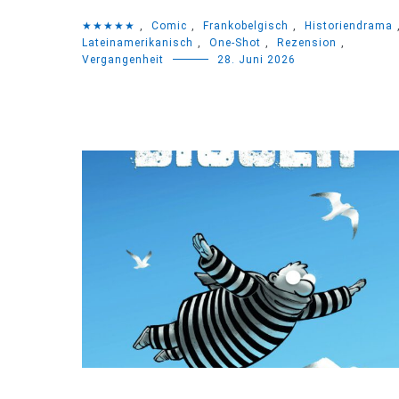
★★★★★
,
Comic
,
Frankobelgisch
,
Historiendrama
Lateinamerikanisch
,
One-Shot
,
Rezension
,
Vergangenheit
28. Juni 2026