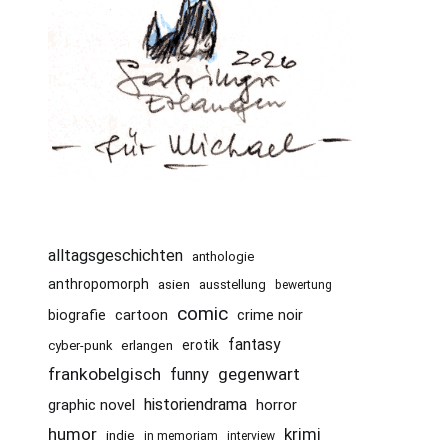
alltagsgeschichten
anthologie
anthropomorph
asien
ausstellung
bewertung
comic
cartoon
crime noir
biografie
fantasy
erotik
cyber-punk
erlangen
frankobelgisch
gegenwart
funny
historiendrama
graphic novel
horror
humor
krimi
indie
in memoriam
interview