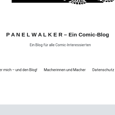
P A N E L W A L K E R – Ein Comic-Blog
Ein Blog für alle Comic-Interessierten
r mich – und den Blog!
Macherinnen und Macher
Datenschutz