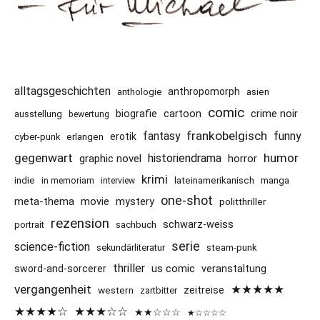
alltagsgeschichten
anthropomorph
asien
anthologie
comic
cartoon
crime noir
biografie
ausstellung
bewertung
frankobelgisch
funny
fantasy
erotik
cyber-punk
erlangen
gegenwart
humor
historiendrama
graphic novel
horror
krimi
indie
lateinamerikanisch
manga
in memoriam
interview
one-shot
meta-thema
movie
mystery
politthriller
rezension
schwarz-weiss
portrait
sachbuch
serie
science-fiction
sekundärliteratur
steam-punk
thriller
us comic
sword-and-sorcerer
veranstaltung
vergangenheit
★★★★★
western
zeitreise
zartbitter
★★★★☆
★★★☆☆
★★☆☆☆
★☆☆☆☆