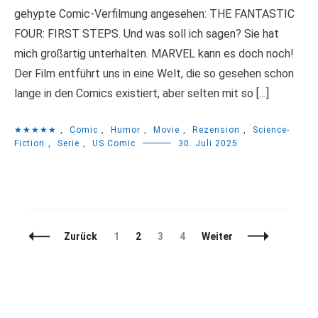
gehypte Comic-Verfilmung angesehen: THE FANTASTIC
FOUR: FIRST STEPS. Und was soll ich sagen? Sie hat
mich großartig unterhalten. MARVEL kann es doch noch!
Der Film entführt uns in eine Welt, die so gesehen schon
lange in den Comics existiert, aber selten mit so […]
★★★★★
,
Comic
,
Humor
,
Movie
,
Rezension
,
Science-
Fiction
,
Serie
,
US Comic
30. Juli 2025
Beitragsnavigation
Seite
Seite
Seite
Seite
Zurück
1
2
3
4
Weiter