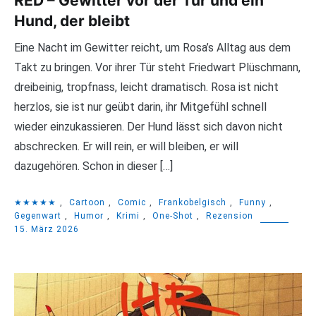
RED – Gewitter vor der Tür und ein
Hund, der bleibt
Eine Nacht im Gewitter reicht, um Rosa’s Alltag aus dem
Takt zu bringen. Vor ihrer Tür steht Friedwart Plüschmann,
dreibeinig, tropfnass, leicht dramatisch. Rosa ist nicht
herzlos, sie ist nur geübt darin, ihr Mitgefühl schnell
wieder einzukassieren. Der Hund lässt sich davon nicht
abschrecken. Er will rein, er will bleiben, er will
dazugehören. Schon in dieser […]
★★★★★
,
Cartoon
,
Comic
,
Frankobelgisch
,
Funny
,
Gegenwart
,
Humor
,
Krimi
,
One-Shot
,
Rezension
15. März 2026