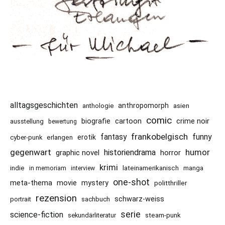
alltagsgeschichten
anthropomorph
asien
anthologie
comic
cartoon
crime noir
biografie
ausstellung
bewertung
frankobelgisch
funny
fantasy
erotik
cyber-punk
erlangen
gegenwart
humor
historiendrama
graphic novel
horror
krimi
indie
lateinamerikanisch
manga
in memoriam
interview
one-shot
meta-thema
movie
mystery
politthriller
rezension
schwarz-weiss
portrait
sachbuch
serie
science-fiction
sekundärliteratur
steam-punk