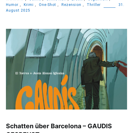
Humor
,
Krimi
,
One-Shot
,
Rezension
,
Thriller
31.
August 2025
Schatten über Barcelona – GAUDIS