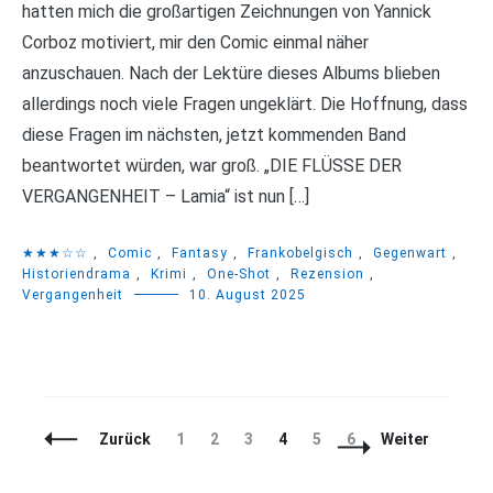
hatten mich die großartigen Zeichnungen von Yannick
Corboz motiviert, mir den Comic einmal näher
anzuschauen. Nach der Lektüre dieses Albums blieben
allerdings noch viele Fragen ungeklärt. Die Hoffnung, dass
diese Fragen im nächsten, jetzt kommenden Band
beantwortet würden, war groß. „DIE FLÜSSE DER
VERGANGENHEIT – Lamia“ ist nun […]
★★★☆☆
,
Comic
,
Fantasy
,
Frankobelgisch
,
Gegenwart
,
Historiendrama
,
Krimi
,
One-Shot
,
Rezension
,
Vergangenheit
10. August 2025
Beitragsnavigation
Seite
Seite
Seite
Seite
Seite
Seite
Zurück
1
2
3
4
5
6
Weiter