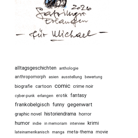
alltagsgeschichten
anthologie
anthropomorph
asien
ausstellung
bewertung
comic
cartoon
crime noir
biografie
fantasy
erotik
cyber-punk
erlangen
frankobelgisch
gegenwart
funny
historiendrama
graphic novel
horror
humor
krimi
indie
in memoriam
interview
meta-thema
movie
lateinamerikanisch
manga