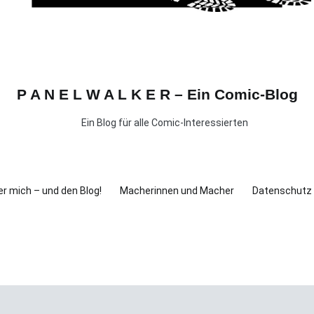
P A N E L W A L K E R – Ein Comic-Blog
Ein Blog für alle Comic-Interessierten
r mich – und den Blog!
Macherinnen und Macher
Datenschutz