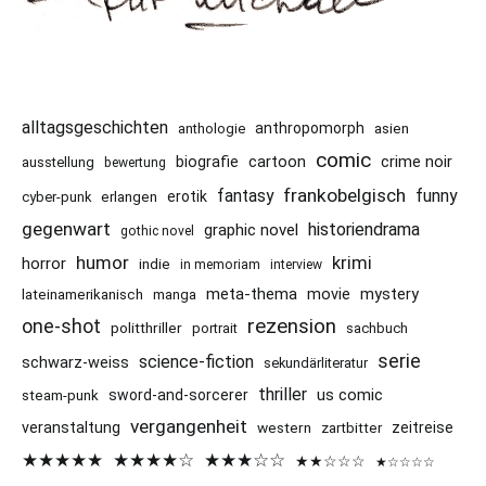
alltagsgeschichten
anthropomorph
asien
anthologie
comic
cartoon
crime noir
biografie
ausstellung
bewertung
frankobelgisch
funny
fantasy
erotik
cyber-punk
erlangen
gegenwart
historiendrama
graphic novel
gothic novel
humor
krimi
horror
indie
in memoriam
interview
meta-thema
mystery
movie
lateinamerikanisch
manga
rezension
one-shot
politthriller
portrait
sachbuch
serie
science-fiction
schwarz-weiss
sekundärliteratur
thriller
us comic
sword-and-sorcerer
steam-punk
vergangenheit
veranstaltung
western
zeitreise
zartbitter
★★★★★
★★★★☆
★★★☆☆
★★☆☆☆
★☆☆☆☆