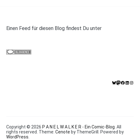
Einen Feed für diesen Blog findest Du unter
https://panelwalker.de/feed
Bluesky
Mastodo
Facebo
Linke
In
Copyright © 2026
P A N E L W A L K E R - Ein Comic-Blog
. All
rights reserved. Theme:
Cenote
by ThemeGrill. Powered by
WordPress
.