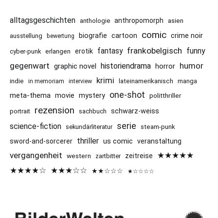
alltagsgeschichten
anthropomorph
asien
anthologie
comic
cartoon
crime noir
biografie
ausstellung
bewertung
frankobelgisch
funny
fantasy
erotik
cyber-punk
erlangen
gegenwart
humor
historiendrama
graphic novel
horror
krimi
indie
lateinamerikanisch
manga
in memoriam
interview
one-shot
meta-thema
movie
mystery
politthriller
rezension
schwarz-weiss
portrait
sachbuch
serie
science-fiction
sekundärliteratur
steam-punk
thriller
us comic
sword-and-sorcerer
veranstaltung
vergangenheit
★★★★★
western
zeitreise
zartbitter
★★★★☆
★★★☆☆
★★☆☆☆
★☆☆☆☆