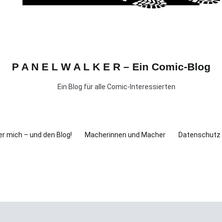
P A N E L W A L K E R – Ein Comic-Blog
Ein Blog für alle Comic-Interessierten
r mich – und den Blog!
Macherinnen und Macher
Datenschutz