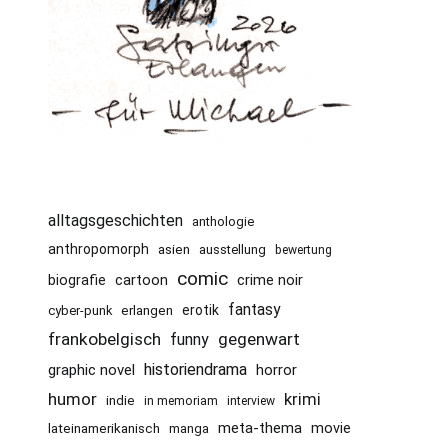
alltagsgeschichten
anthologie
anthropomorph
asien
ausstellung
bewertung
comic
cartoon
crime noir
biografie
fantasy
erotik
cyber-punk
erlangen
frankobelgisch
gegenwart
funny
historiendrama
graphic novel
horror
humor
krimi
indie
in memoriam
interview
meta-thema
movie
lateinamerikanisch
manga