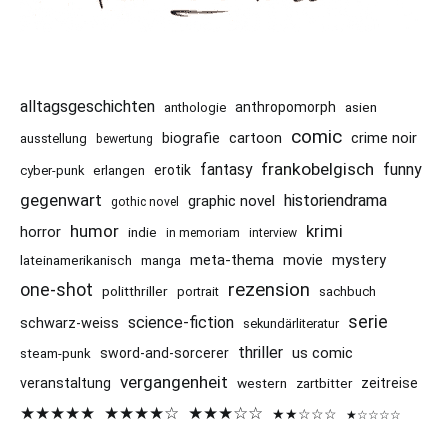
alltagsgeschichten
anthropomorph
asien
anthologie
comic
cartoon
crime noir
biografie
ausstellung
bewertung
frankobelgisch
funny
fantasy
erotik
cyber-punk
erlangen
gegenwart
historiendrama
graphic novel
gothic novel
humor
krimi
horror
indie
in memoriam
interview
meta-thema
mystery
movie
lateinamerikanisch
manga
rezension
one-shot
politthriller
portrait
sachbuch
serie
science-fiction
schwarz-weiss
sekundärliteratur
thriller
us comic
sword-and-sorcerer
steam-punk
vergangenheit
veranstaltung
western
zeitreise
zartbitter
★★★★★
★★★★☆
★★★☆☆
★★☆☆☆
★☆☆☆☆