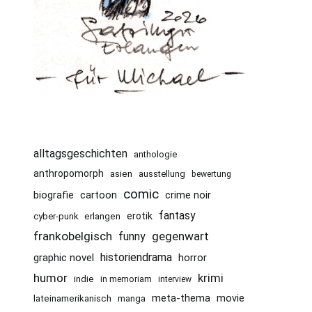
alltagsgeschichten
anthologie
anthropomorph
asien
ausstellung
bewertung
comic
cartoon
crime noir
biografie
fantasy
erotik
cyber-punk
erlangen
frankobelgisch
gegenwart
funny
historiendrama
graphic novel
horror
humor
krimi
indie
in memoriam
interview
meta-thema
movie
lateinamerikanisch
manga