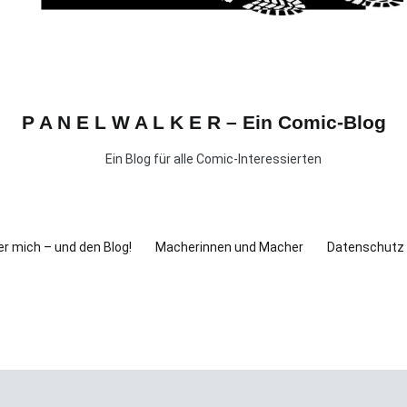
P A N E L W A L K E R – Ein Comic-Blog
Ein Blog für alle Comic-Interessierten
r mich – und den Blog!
Macherinnen und Macher
Datenschutz