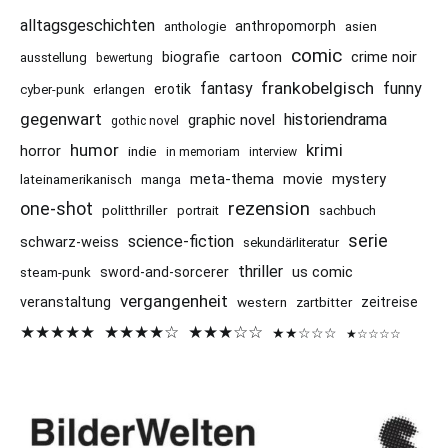
alltagsgeschichten
anthropomorph
asien
anthologie
comic
cartoon
crime noir
biografie
ausstellung
bewertung
frankobelgisch
funny
fantasy
erotik
cyber-punk
erlangen
gegenwart
historiendrama
graphic novel
gothic novel
humor
krimi
horror
indie
in memoriam
interview
meta-thema
mystery
movie
lateinamerikanisch
manga
rezension
one-shot
politthriller
portrait
sachbuch
serie
science-fiction
schwarz-weiss
sekundärliteratur
thriller
us comic
sword-and-sorcerer
steam-punk
vergangenheit
veranstaltung
western
zeitreise
zartbitter
★★★★★
★★★★☆
★★★☆☆
★★☆☆☆
★☆☆☆☆