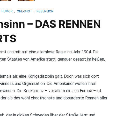
,
HUMOR
,
ONE-SHOT
,
REZENSION
hnsinn – DAS RENNEN
RTS
ns mit auf eine atemlose Reise ins Jahr 1904. Die
gten Staaten von Amerika statt, genauer gesagt im heißen,
amals als eine Königsdisziplin galt. Doch was sich dort
Fairness und Organisation. Die Amerikaner wollen ihren
gewinnen. Die Konkurrenz – vor allem die aus Europa – ist
f, der als das wohl chaotischste und absurdeste Rennen aller
aub, der in dicken Schwaden über der Straße liegt und