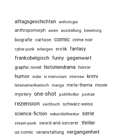
alltagsgeschichten
anthologie
anthropomorph
asien
ausstellung
bewertung
comic
cartoon
crime noir
biografie
fantasy
erotik
cyber-punk
erlangen
frankobelgisch
gegenwart
funny
historiendrama
graphic novel
horror
humor
krimi
indie
in memoriam
interview
meta-thema
movie
lateinamerikanisch
manga
one-shot
mystery
politthriller
portrait
rezension
schwarz-weiss
sachbuch
serie
science-fiction
sekundärliteratur
thriller
sword-and-sorcerer
steam-punk
vergangenheit
us comic
veranstaltung