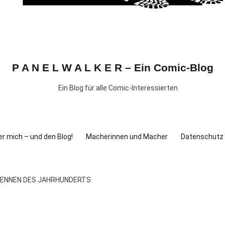
P A N E L W A L K E R – Ein Comic-Blog
Ein Blog für alle Comic-Interessierten
r mich – und den Blog!
Macherinnen und Macher
Datenschutz
S RENNEN DES JAHRHUNDERTS