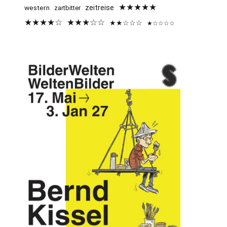
★★★★★
western
zeitreise
zartbitter
★★★★☆
★★★☆☆
★★☆☆☆
★☆☆☆☆