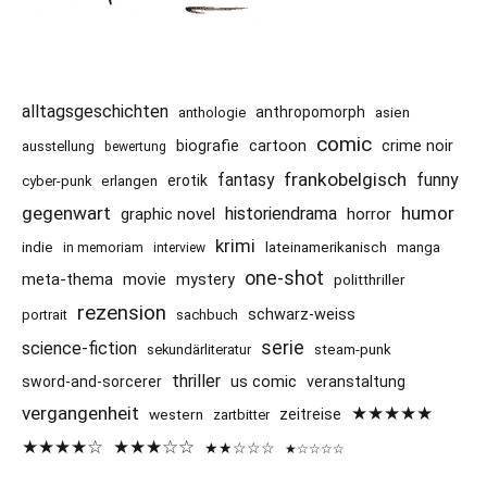
alltagsgeschichten
anthropomorph
asien
anthologie
comic
cartoon
crime noir
biografie
ausstellung
bewertung
frankobelgisch
funny
fantasy
erotik
cyber-punk
erlangen
gegenwart
humor
historiendrama
graphic novel
horror
krimi
indie
lateinamerikanisch
manga
in memoriam
interview
one-shot
meta-thema
movie
mystery
politthriller
rezension
schwarz-weiss
portrait
sachbuch
serie
science-fiction
sekundärliteratur
steam-punk
thriller
us comic
sword-and-sorcerer
veranstaltung
vergangenheit
★★★★★
western
zeitreise
zartbitter
★★★★☆
★★★☆☆
★★☆☆☆
★☆☆☆☆