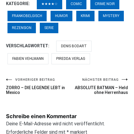
KATEGORIE:
★★★★☆
COMIC
CRIME NOIR
FRANKOBELGISCH
HUMOR
KRIMI
MYSTERY
REZENSION
SERIE
VERSCHLAGWORTET:
DENIS BODART
FABIEN VEHLMANN
PIREDDA VERLAG
VORHERIGER BEITRAG
NÄCHSTER BEITRAG
Beitragsnavigation
ZORRO – DIE LEGENDE LEBT in
ABSOLUTE BATMAN – Held
Mexico
ohne Herrenhaus
Schreibe einen Kommentar
Deine E-Mail-Adresse wird nicht veröffentlicht.
Erforderliche Felder sind mit
*
markiert