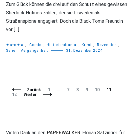
Zum Glück können die drei auf den Schutz eines gewissen
Sherlock Holmes zählen, der sie bisweilen als
Straßenspione engagiert. Doch als Black Toms Freundin
vor […]
★★★★★
,
Comic
,
Historiendrama
,
Krimi
,
Rezension
,
Serie
,
Vergangenheit
31. Dezember 2024
Beitragsnavigation
Seite
Seite
Seite
Seite
Seite
Seite
Seite
Zurück
1
…
7
8
9
10
11
12
Weiter
Vielen Dank an den
PAPERWALKER
, Florian Satzinger, für