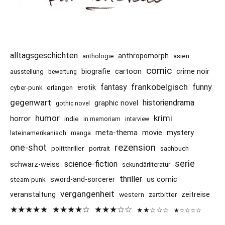
alltagsgeschichten
anthropomorph
asien
anthologie
comic
cartoon
crime noir
biografie
ausstellung
bewertung
frankobelgisch
funny
fantasy
erotik
cyber-punk
erlangen
gegenwart
historiendrama
graphic novel
gothic novel
humor
krimi
horror
indie
in memoriam
interview
meta-thema
mystery
movie
lateinamerikanisch
manga
rezension
one-shot
politthriller
portrait
sachbuch
serie
science-fiction
schwarz-weiss
sekundärliteratur
thriller
us comic
sword-and-sorcerer
steam-punk
vergangenheit
veranstaltung
western
zeitreise
zartbitter
★★★★★
★★★★☆
★★★☆☆
★★☆☆☆
★☆☆☆☆