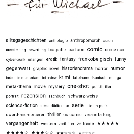
alltagsgeschichten
anthropomorph
asien
anthologie
comic
cartoon
crime noir
biografie
ausstellung
bewertung
frankobelgisch
funny
fantasy
erotik
cyber-punk
erlangen
gegenwart
humor
historiendrama
graphic novel
horror
krimi
indie
lateinamerikanisch
manga
in memoriam
interview
one-shot
meta-thema
movie
mystery
politthriller
rezension
schwarz-weiss
portrait
sachbuch
serie
science-fiction
sekundärliteratur
steam-punk
thriller
us comic
sword-and-sorcerer
veranstaltung
vergangenheit
★★★★★
western
zeitreise
zartbitter
★★★★☆
★★★☆☆
★★☆☆☆
★☆☆☆☆