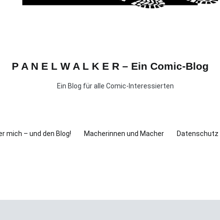
P A N E L W A L K E R – Ein Comic-Blog
Ein Blog für alle Comic-Interessierten
r mich – und den Blog!
Macherinnen und Macher
Datenschutz