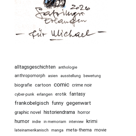
alltagsgeschichten
anthologie
anthropomorph
asien
ausstellung
bewertung
comic
cartoon
crime noir
biografie
fantasy
erotik
cyber-punk
erlangen
frankobelgisch
gegenwart
funny
historiendrama
graphic novel
horror
humor
krimi
indie
in memoriam
interview
meta-thema
movie
lateinamerikanisch
manga