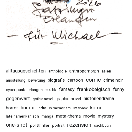
alltagsgeschichten
anthropomorph
asien
anthologie
comic
cartoon
crime noir
biografie
ausstellung
bewertung
frankobelgisch
funny
fantasy
erotik
cyber-punk
erlangen
gegenwart
historiendrama
graphic novel
gothic novel
humor
krimi
horror
indie
in memoriam
interview
meta-thema
mystery
movie
lateinamerikanisch
manga
rezension
one-shot
politthriller
portrait
sachbuch