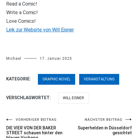
Read a Comic!
Write a Comic!
Love Comics!
Link zur Website von Will Eisner
Michael
17. Januar 2025
KATEGORIE:
GRAPHIC NOVEL
VERANSTALTUNG
VERSCHLAGWORTET:
WILL EISNER
VORHERIGER BEITRAG
NÄCHSTER BEITRAG
Beitragsnavigation
DIE VIER VON DER BAKER
Superhelden in Düsseldorf
STREET schauen hinter den
gesichtet
blauen Vorhang