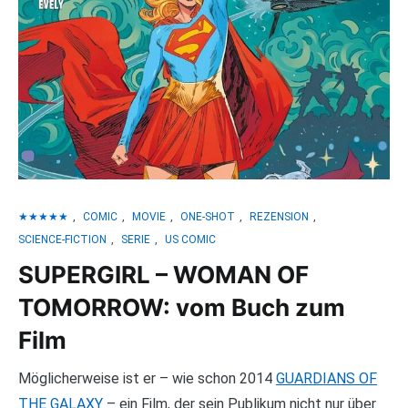
★★★★★
,
COMIC
,
MOVIE
,
ONE-SHOT
,
REZENSION
,
SCIENCE-FICTION
,
SERIE
,
US COMIC
SUPERGIRL – WOMAN OF
TOMORROW: vom Buch zum
Film
Möglicherweise ist er – wie schon 2014
GUARDIANS OF
THE GALAXY
– ein Film, der sein Publikum nicht nur über