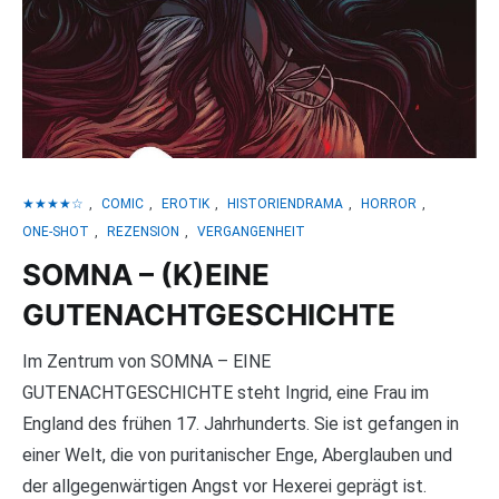
★★★★☆
,
COMIC
,
EROTIK
,
HISTORIENDRAMA
,
HORROR
,
ONE-SHOT
,
REZENSION
,
VERGANGENHEIT
SOMNA – (K)EINE
GUTENACHTGESCHICHTE
Im Zentrum von SOMNA – EINE
GUTENACHTGESCHICHTE steht Ingrid, eine Frau im
England des frühen 17. Jahrhunderts. Sie ist gefangen in
einer Welt, die von puritanischer Enge, Aberglauben und
der allgegenwärtigen Angst vor Hexerei geprägt ist.