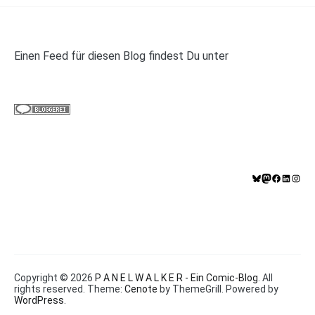
Einen Feed für diesen Blog findest Du unter
https://panelwalker.de/feed
Bluesky
Mastodo
Facebo
Linke
In
Copyright © 2026
P A N E L W A L K E R - Ein Comic-Blog
. All
rights reserved. Theme:
Cenote
by ThemeGrill. Powered by
WordPress
.