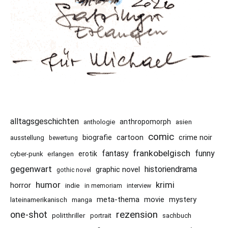
alltagsgeschichten
anthropomorph
asien
anthologie
comic
cartoon
crime noir
biografie
ausstellung
bewertung
frankobelgisch
funny
fantasy
erotik
cyber-punk
erlangen
gegenwart
historiendrama
graphic novel
gothic novel
humor
krimi
horror
indie
in memoriam
interview
meta-thema
mystery
movie
lateinamerikanisch
manga
rezension
one-shot
politthriller
portrait
sachbuch