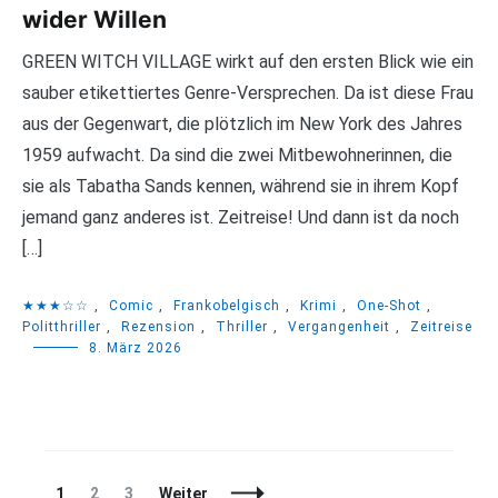
wider Willen
GREEN WITCH VILLAGE wirkt auf den ersten Blick wie ein
sauber etikettiertes Genre-Versprechen. Da ist diese Frau
aus der Gegenwart, die plötzlich im New York des Jahres
1959 aufwacht. Da sind die zwei Mitbewohnerinnen, die
sie als Tabatha Sands kennen, während sie in ihrem Kopf
jemand ganz anderes ist. Zeitreise! Und dann ist da noch
[…]
★★★☆☆
,
Comic
,
Frankobelgisch
,
Krimi
,
One-Shot
,
Politthriller
,
Rezension
,
Thriller
,
Vergangenheit
,
Zeitreise
8. März 2026
Beitragsnavigation
Seite
Seite
Seite
1
2
3
Weiter