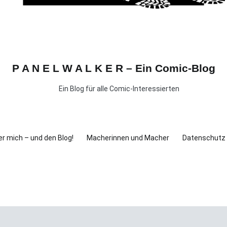
P A N E L W A L K E R – Ein Comic-Blog
Ein Blog für alle Comic-Interessierten
r mich – und den Blog!
Macherinnen und Macher
Datenschutz