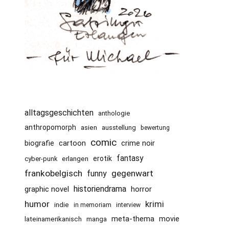
alltagsgeschichten
anthologie
anthropomorph
asien
ausstellung
bewertung
comic
cartoon
crime noir
biografie
fantasy
erotik
cyber-punk
erlangen
frankobelgisch
gegenwart
funny
historiendrama
graphic novel
horror
humor
krimi
indie
in memoriam
interview
meta-thema
movie
lateinamerikanisch
manga