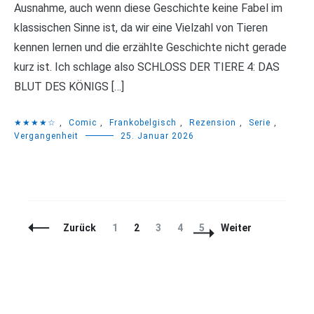
Ausnahme, auch wenn diese Geschichte keine Fabel im
klassischen Sinne ist, da wir eine Vielzahl von Tieren
kennen lernen und die erzählte Geschichte nicht gerade
kurz ist. Ich schlage also SCHLOSS DER TIERE 4: DAS
BLUT DES KÖNIGS […]
★★★★☆
,
Comic
,
Frankobelgisch
,
Rezension
,
Serie
,
Vergangenheit
25. Januar 2026
Beitragsnavigation
Seite
Seite
Seite
Seite
Seite
Zurück
1
2
3
4
5
Weiter