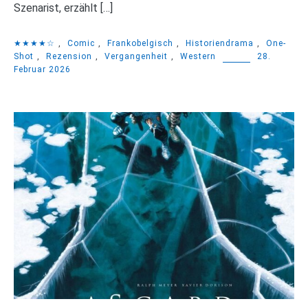
Szenarist, erzählt […]
★★★★☆
,
Comic
,
Frankobelgisch
,
Historiendrama
,
One-
Shot
,
Rezension
,
Vergangenheit
,
Western
28.
Februar 2026