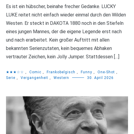
Es ist ein hübscher, beinahe frecher Gedanke. LUCKY
LUKE reitet nicht einfach wieder einmal durch den Wilden
Westen. Er steckt in DAKOTA 1880 noch in den Stiefeln
eines jungen Mannes, der die eigene Legende erst nach
und nach erarbeitet. Kein großer Auftritt mit allen
bekannten Serienzutaten, kein bequemes Abhaken
vertrauter Zeichen, kein Jolly Jumper. Stattdessen […]
★★★☆☆
,
Comic
,
Frankobelgisch
,
Funny
,
One-Shot
,
Serie
,
Vergangenheit
,
Western
30. April 2026