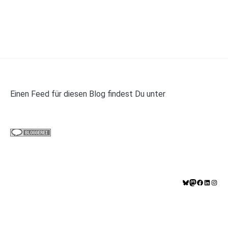
Einen Feed für diesen Blog findest Du unter
https://panelwalker.de/feed
Bluesky
Mastodo
Facebo
Linke
In