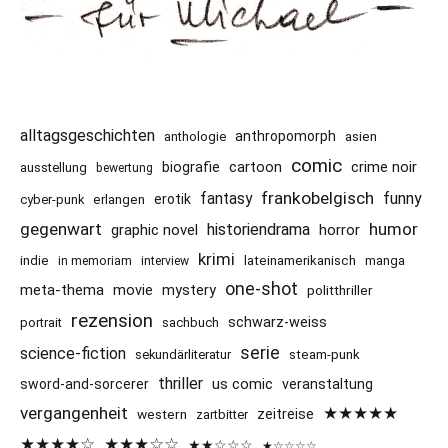
alltagsgeschichten
anthropomorph
asien
anthologie
comic
cartoon
crime noir
biografie
ausstellung
bewertung
frankobelgisch
funny
fantasy
erotik
cyber-punk
erlangen
gegenwart
humor
historiendrama
graphic novel
horror
krimi
indie
lateinamerikanisch
manga
in memoriam
interview
one-shot
meta-thema
movie
mystery
politthriller
rezension
schwarz-weiss
portrait
sachbuch
serie
science-fiction
sekundärliteratur
steam-punk
thriller
us comic
sword-and-sorcerer
veranstaltung
vergangenheit
★★★★★
western
zeitreise
zartbitter
★★★★☆
★★★☆☆
★★☆☆☆
★☆☆☆☆